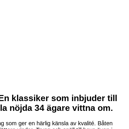
 klassiker som inbjuder till
la nöjda 34 ägare vittna om.
ng som ger en härlig känsla av kvalité. Båten