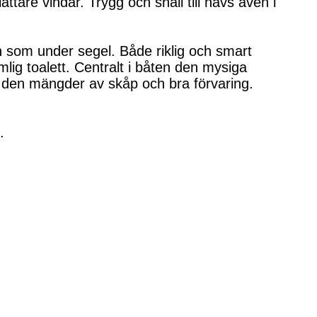
ättare vindar. Trygg och snäll till havs även i
n som under segel. Både riklig och smart
mlig toalett. Centralt i båten den mysiga
 den mängder av skåp och bra förvaring.
.