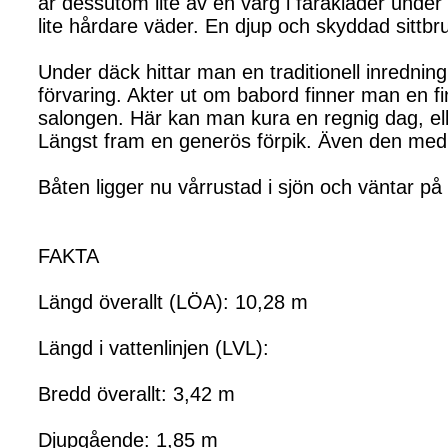
är dessutom lite av en varg i fårakläder under s
lite hårdare väder. En djup och skyddad sittb
Under däck hittar man en traditionell inredni
förvaring. Akter ut om babord finner man en fin
salongen. Här kan man kura en regnig dag, el
Längst fram en generös förpik. Även den med
Båten ligger nu vårrustad i sjön och väntar på
FAKTA
Längd överallt (LÖA): 10,28 m
Längd i vattenlinjen (LVL):
Bredd överallt: 3,42 m
Djupgående: 1,85 m