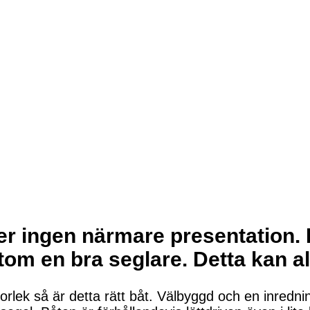
 ingen närmare presentation. En
om en bra seglare. Detta kan al
torlek så är detta rätt båt. Välbyggd och en inredni