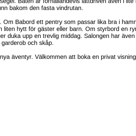
egel. Båten är förhållandevis lättdriven även i lite l
runn bakom den fasta vindrutan.
ng. Om Babord ett pentry som passar lika bra i ham
 liten hytt för gäster eller barn. Om styrbord en ry
ler duka upp en trevlig middag. Salongen har även
 garderob och skåp.
 nya äventyr. Välkommen att boka en privat visning