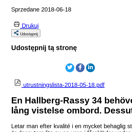
Sprzedane 2018-06-18
Drukuj
Udostępnij
Udostępnij tą stronę
utrustningslista-2018-05-18.pdf
En Hallberg-Rassy 34 behöver
lång vistelse ombord. Dessut
Letar man efter kvalité i en mycket behaglig s