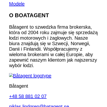
Modele
O BOATAGENT
Båtagent to szwedzka firma brokerska,
która od 2004 roku zajmuje się sprzedażą
łodzi motorowych i żaglowych. Nasze
biura znajdują się w Szwecji, Norwegii,
Danii i Finlandii. Współpracujemy z
wieloma brokerami w całej Europie, aby
zapewnić naszym klientom jak najszerszy
wybór łodzi.
Båtagent
+48 58 881 02 07
niklas.lindgren@batagent.se