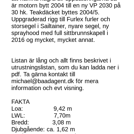
är motorn bytt 2004 till en ny VP 2030 på
30 hk. Teakdäcket byttes 2004/5.
Uppgraderad rigg till Furlex furler och
storsegel i Sailtainer, nyare segel, ny
sprayhood med full sittbrunnskapell i
2016 og mycket, mycket annat.
Listan är lång och allt finns beskrivet i
utrustningslistan, som du kan ladda ner i
pdf. Ta gärna kontakt till
michael@baadagent.dk för mera
information och evt visning.
FAKTA
Loa: 9,42 m
LWL: 7,70m
Bredd: 3,08 m
Djubgående: ca. 1,62 m