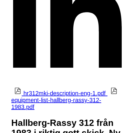
hr312mki-description-eng-1.pdf
equipment-list-hallberg-rassy-312-
1983.pdf
Hallberg-Rassy 312 från
1983 i riktig gott skick. Ny