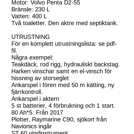
Motor: Volvo Penta D2-55
Bränsle: 230 L
Vatten: 400 L
Två toaletter. Den aktre med septiktank.
UTRUSTNING
För en komplett utrustningslista: se pdf-
fil.
Några exempel:
Teakdäck, rod rigg, hydrauliskt backstag.
Harken vinschar samt en el-vinsch för
hissning av storseglet
Ankarspel i fören med 50 m kätting, ny
fjärrkontroll.
Ankarspel i aktern
5 st batterier, 4 förbrukning och 1 start.
80 Ah*5. Från 2017
Plotter, Raymarine C90, sjökort från
Navionics ingår
ST 60 vindinstrument