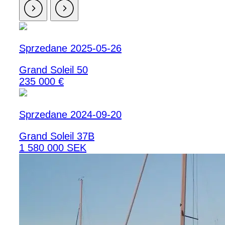
Sprzedane 2025-05-26
Grand Soleil 50
235 000 €
Sprzedane 2024-09-20
Grand Soleil 37B
1 580 000 SEK