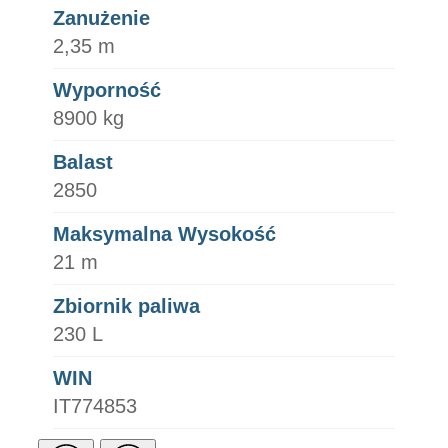
Zanużenie
2,35 m
Wyporność
8900 kg
Balast
2850
Maksymalna Wysokość
21 m
Zbiornik paliwa
230 L
WIN
IT774853