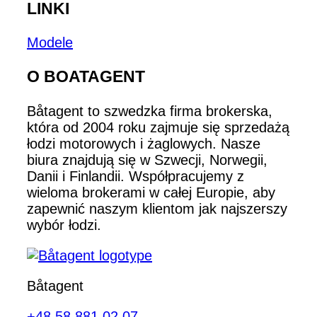
LINKI
Modele
O BOATAGENT
Båtagent to szwedzka firma brokerska,
która od 2004 roku zajmuje się sprzedażą
łodzi motorowych i żaglowych. Nasze
biura znajdują się w Szwecji, Norwegii,
Danii i Finlandii. Współpracujemy z
wieloma brokerami w całej Europie, aby
zapewnić naszym klientom jak najszerszy
wybór łodzi.
Båtagent
+48 58 881 02 07