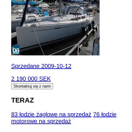
Sprzedane 2009-10-12
2 190 000 SEK
Skontaktuj się z nami
TERAZ
83 łodzie żaglowe na sprzedaż
76 łodzie
motorowe na sprzedaż