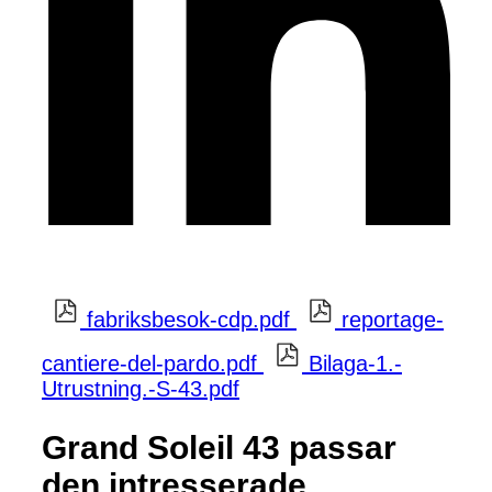
fabriksbesok-cdp.pdf
reportage-
cantiere-del-pardo.pdf
Bilaga-1.-
Utrustning.-S-43.pdf
Grand Soleil 43 passar
den intresserade