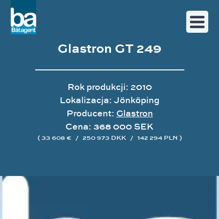
Glastron GT 249
Rok produkcji: 2010
Lokalizacja: Jönköping
Producent:
Glastron
Cena: 368 000 SEK
( 33 608 €
/
250 973 DKK
/
142 294 PLN )