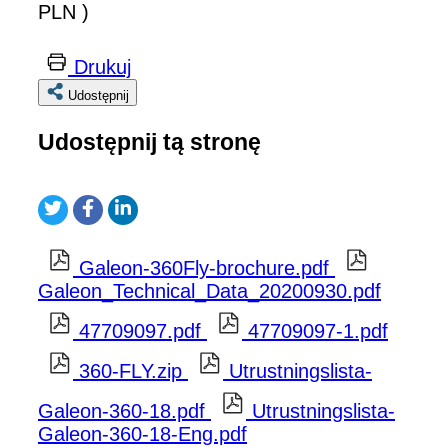
PLN )
Drukuj
Udostępnij
Udostępnij tą stronę
Galeon-360Fly-brochure.pdf
Galeon_Technical_Data_20200930.pdf
47709097.pdf
47709097-1.pdf
360-FLY.zip
Utrustningslista-
Galeon-360-18.pdf
Utrustningslista-
Galeon-360-18-Eng.pdf