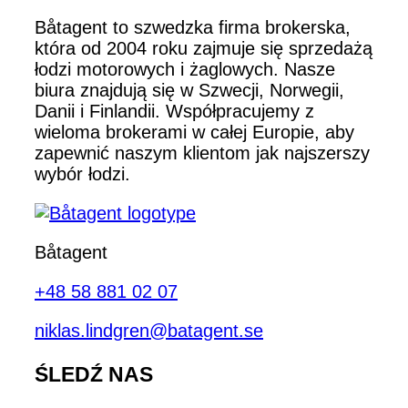
Båtagent to szwedzka firma brokerska,
która od 2004 roku zajmuje się sprzedażą
łodzi motorowych i żaglowych. Nasze
biura znajdują się w Szwecji, Norwegii,
Danii i Finlandii. Współpracujemy z
wieloma brokerami w całej Europie, aby
zapewnić naszym klientom jak najszerszy
wybór łodzi.
Båtagent
+48 58 881 02 07
niklas.lindgren@batagent.se
ŚLEDŹ NAS