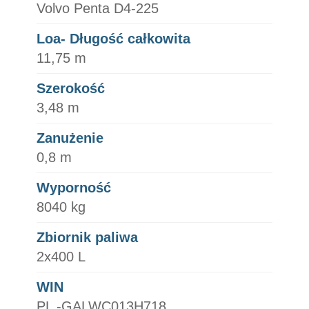
Volvo Penta D4-225
Loa- Długość całkowita
11,75 m
Szerokość
3,48 m
Zanużenie
0,8 m
Wyporność
8040 kg
Zbiornik paliwa
2x400 L
WIN
PL -GALWC013H718