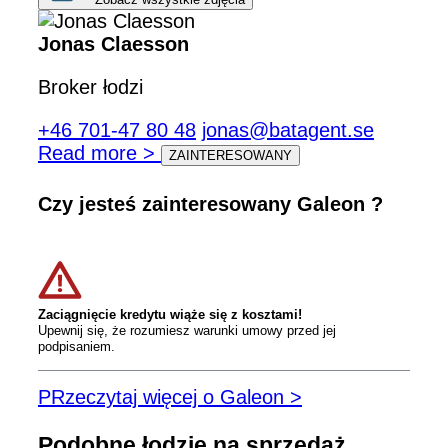
Jonas Claesson
Broker łodzi
+46 701-47 80 48
jonas@batagent.se
Read more >
ZAINTERESOWANY
Czy jesteś zainteresowany Galeon ?
Zaciągnięcie kredytu wiąże się z kosztami!
Upewnij się, że rozumiesz warunki umowy przed jej
podpisaniem.
PRzeczytaj więcej o Galeon >
Podobne łodzie na sprzedaż