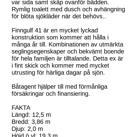
var sida samt skåp ovanför bädden.
Rymlig toalett med dusch och avhängning
för blöta sjökläder när det behövs..
Finngulf 41 är en mycket lyckad
konstruktion som kommer att hålla i
många år till. Kombinationen av utmärkta
seglingsegenskaper och bekvämt boende
för hela familjen är tilltalande. Detta ex är
i fint skick och kommer med mycket
utrusting för härliga dagar på sjön.
Båtagent hjälper till med förmånliga
försäkringar och finansiering.
FAKTA
Längd: 12,5 m
Bredd: 3,86 m
Djup: 2,0 m
Höjd ö vl: 19,3 m