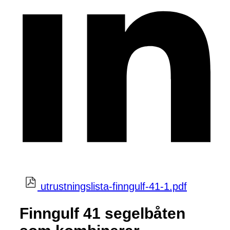
utrustningslista-finngulf-41-1.pdf
Finngulf 41 segelbåten