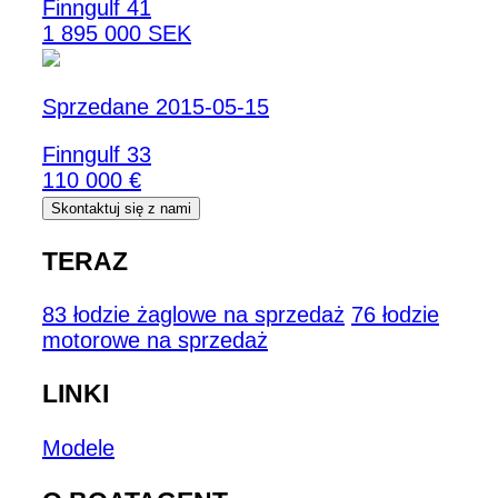
Finngulf 41
1 895 000 SEK
Sprzedane 2015-05-15
Finngulf 33
110 000 €
Skontaktuj się z nami
TERAZ
83 łodzie żaglowe na sprzedaż
76 łodzie
motorowe na sprzedaż
LINKI
Modele