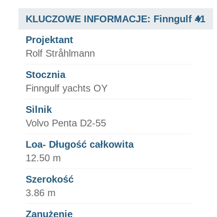
KLUCZOWE INFORMACJE: Finngulf 41
Projektant
Rolf Stråhlmann
Stocznia
Finngulf yachts OY
Silnik
Volvo Penta D2-55
Loa- Długość całkowita
12.50 m
Szerokość
3.86 m
Zanużenie