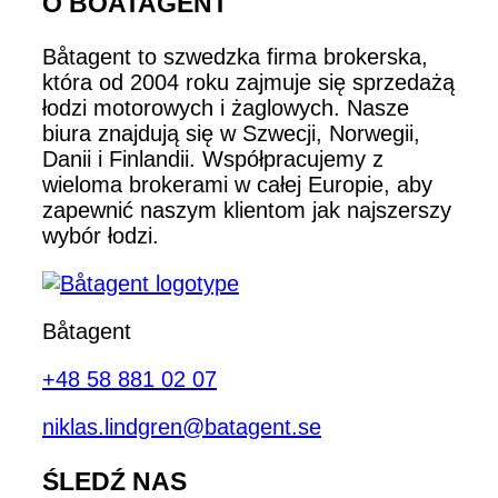
O BOATAGENT
Båtagent to szwedzka firma brokerska,
która od 2004 roku zajmuje się sprzedażą
łodzi motorowych i żaglowych. Nasze
biura znajdują się w Szwecji, Norwegii,
Danii i Finlandii. Współpracujemy z
wieloma brokerami w całej Europie, aby
zapewnić naszym klientom jak najszerszy
wybór łodzi.
Båtagent
+48 58 881 02 07
niklas.lindgren@batagent.se
ŚLEDŹ NAS