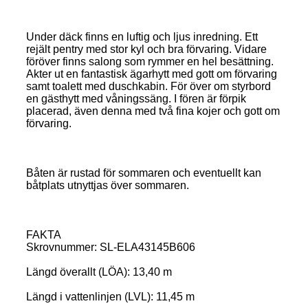
Under däck finns en luftig och ljus inredning. Ett
rejält pentry med stor kyl och bra förvaring. Vidare
föröver finns salong som rymmer en hel besättning.
Akter ut en fantastisk ägarhytt med gott om förvaring
samt toalett med duschkabin. För över om styrbord
en gästhytt med våningssäng. I fören är förpik
placerad, även denna med två fina kojer och gott om
förvaring.
Båten är rustad för sommaren och eventuellt kan
båtplats utnyttjas över sommaren.
FAKTA
Skrovnummer: SL-ELA43145B606
Längd överallt (LÖA): 13,40 m
Längd i vattenlinjen (LVL): 11,45 m