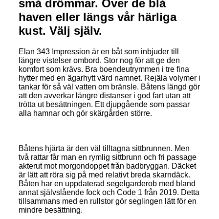
små drömmar. Över de blå
haven eller längs vår härliga
kust. Välj själv.
Elan 343 Impression är en båt som inbjuder till
längre vistelser ombord. Stor nog för att ge den
komfort som krävs. Bra boendeutrymmen i tre fina
hytter med en ägarhytt värd namnet. Rejäla volymer i
tankar för så väl vatten om bränsle. Båtens längd gör
att den avverkar längre distanser i god fart utan att
trötta ut besättningen. Ett djupgående som passar
alla hamnar och gör skärgården större.
Båtens hjärta är den väl tilltagna sittbrunnen. Men
två rattar får man en rymlig sittbrunn och fri passage
akterut mot morgondoppet från badbryggan. Däcket
är lätt att röra sig på med relativt breda skarndäck.
Båten har en uppdaterad segelgarderob med bland
annat självslående fock och Code 1 från 2019. Detta
tillsammans med en rullstor gör seglingen lätt för en
mindre besättning.