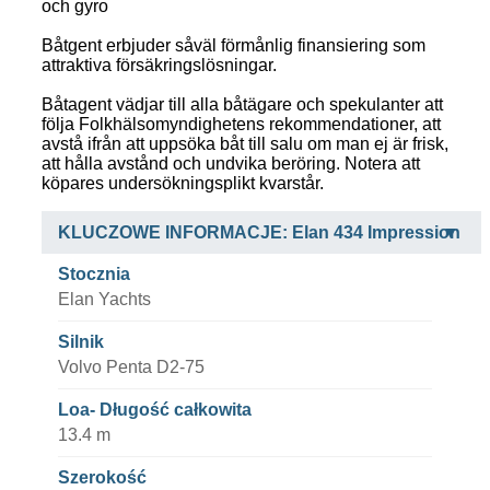
och gyro
Båtgent erbjuder såväl förmånlig finansiering som
attraktiva försäkringslösningar.
Båtagent vädjar till alla båtägare och spekulanter att
följa Folkhälsomyndighetens rekommendationer, att
avstå ifrån att uppsöka båt till salu om man ej är frisk,
att hålla avstånd och undvika beröring. Notera att
köpares undersökningsplikt kvarstår.
KLUCZOWE INFORMACJE: Elan 434 Impression
Stocznia
Elan Yachts
Silnik
Volvo Penta D2-75
Loa- Długość całkowita
13.4 m
Szerokość