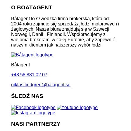
O BOATAGENT
Båtagent to szwedzka firma brokerska, która od
2004 roku zajmuje się sprzedażą łodzi motorowych i
żaglowych. Nasze biura znajdują się w Szwecji,
Norwegii, Danii i Finlandii. Współpracujemy z
wieloma brokerami w całej Europie, aby zapewnić
naszym klientom jak najszerszy wybór łodzi.
Båtagent
+48 58 881 02 07
niklas.lindgren@batagent.se
ŚLEDŹ NAS
NASI PARTNERZY