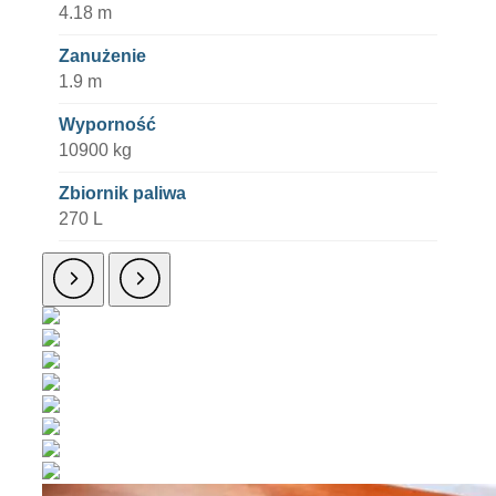
4.18 m
Zanużenie
1.9 m
Wyporność
10900 kg
Zbiornik paliwa
270 L