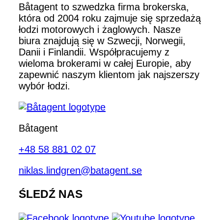
Båtagent to szwedzka firma brokerska,
która od 2004 roku zajmuje się sprzedażą
łodzi motorowych i żaglowych. Nasze
biura znajdują się w Szwecji, Norwegii,
Danii i Finlandii. Współpracujemy z
wieloma brokerami w całej Europie, aby
zapewnić naszym klientom jak najszerszy
wybór łodzi.
Båtagent
+48 58 881 02 07
niklas.lindgren@batagent.se
ŚLEDŹ NAS