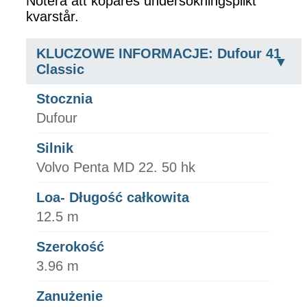
Notera att köpares undersökningsplikt
kvarstår.
KLUCZOWE INFORMACJE: Dufour 41
Classic
Stocznia
Dufour
Silnik
Volvo Penta MD 22. 50 hk
Loa- Długość całkowita
12.5 m
Szerokość
3.96 m
Zanużenie