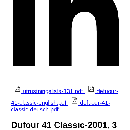
utrustningslista-131.pdf
defuour-
41-classic-english.pdf
defuour-41-
classic-deusch.pdf
Dufour 41 Classic-2001, 3