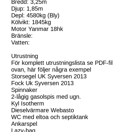
Bredd: 3,25m
Djup: 1,85m
Depl: 4580kg (Bly)
Kölvikt: 1845kg
Motor Yanmar 18hk
Bränsle:
Vatten:
Utrustning
För komplett utrustningslista se PDF-fil
ovan, här följer några exempel
Storsegel UK Syversen 2013
Fock Uk Syversen 2013
Spinnaker
2-lågig gasolspis med ugn.
Kyl Isotherm
Dieselvärmare Webasto
WC med eltoa och septiktank
Ankarspel
Lazy-bag