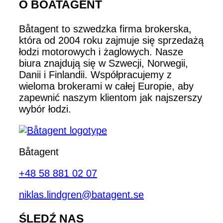
O BOATAGENT
Båtagent to szwedzka firma brokerska,
która od 2004 roku zajmuje się sprzedażą
łodzi motorowych i żaglowych. Nasze
biura znajdują się w Szwecji, Norwegii,
Danii i Finlandii. Współpracujemy z
wieloma brokerami w całej Europie, aby
zapewnić naszym klientom jak najszerszy
wybór łodzi.
Båtagent
+48 58 881 02 07
niklas.lindgren@batagent.se
ŚLEDŹ NAS