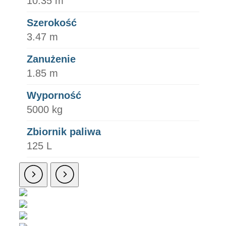
10.35 m
Szerokość
3.47 m
Zanużenie
1.85 m
Wyporność
5000 kg
Zbiornik paliwa
125 L