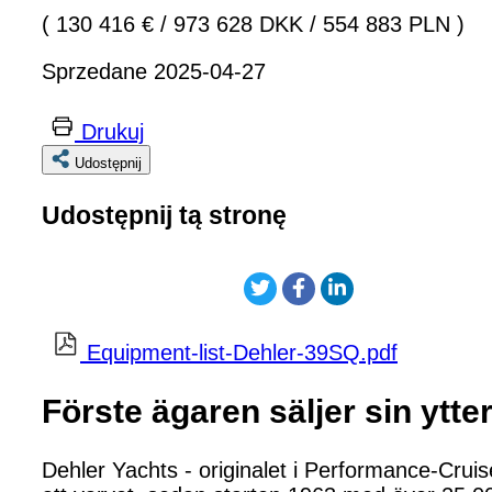
( 130 416 €
/
973 628 DKK
/
554 883 PLN )
Sprzedane 2025-04-27
Drukuj
Udostępnij
Udostępnij tą stronę
Equipment-list-Dehler-39SQ.pdf
Förste ägaren säljer sin ytte
Dehler Yachts - originalet i Performance-Crui