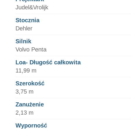
Judel&Vrolijk
Stocznia
Dehler
Silnik
Volvo Penta
Loa- Długość całkowita
11,99 m
Szerokość
3,75 m
Zanużenie
2,13 m
Wyporność