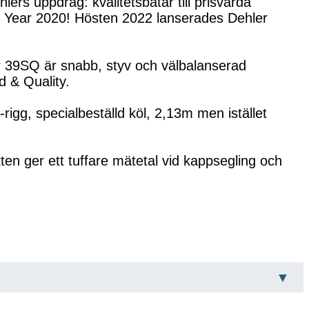
ers uppdrag: kvalitetsbåtar till prisvärda
he Year 2020! Hösten 2022 lanserades Dehler
r 39SQ är snabb, styv och välbalanserad
​​& Quality.
rigg, specialbeställd köl, 2,13m men istället
ten ger ett tuffare mätetal vid kappsegling och