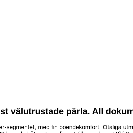
rst välutrustade pärla. All dokum
ser-segmentet, med fin boendekomfort. Otaliga utmä