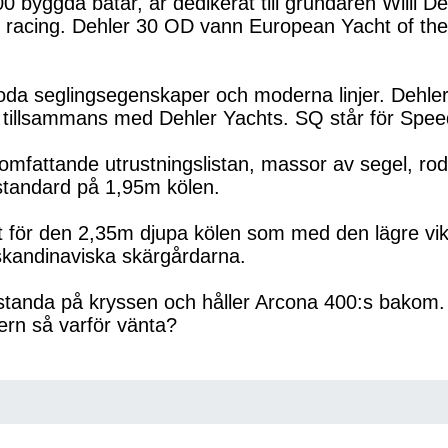
byggda båtar, är dedikerat till grundaren Willi Dehl
för racing. Dehler 30 OD vann European Yacht of t
oda seglingsegenskaper och moderna linjer. Dehle
 tillsammans med Dehler Yachts. SQ står för Speed 
 omfattande utrustningslistan, massor av segel, rod-
standard på 1,95m kölen.
et för den 2,35m djupa kölen som med den lägre vik
skandinaviska skärgårdarna.
estanda på kryssen och håller Arcona 400:s bakom.
ern så varför vänta?