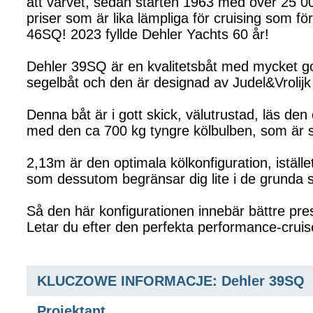
att varvet, sedan starten 1963 med över 25 000 
priser som är lika lämpliga för cruising som 
46SQ! 2023 fyllde Dehler Yachts 60 år!
Dehler 39SQ är en kvalitetsbåt med mycket g
segelbåt och den är designad av Judel&Vrolijk
Denna båt är i gott skick, välutrustad, läs den
med den ca 700 kg tyngre kölbulben, som är 
2,13m är den optimala kölkonfiguration, iställ
som dessutom begränsar dig lite i de grunda 
Så den här konfigurationen innebär bättre pr
Letar du efter den perfekta performance-cruis
KLUCZOWE INFORMACJE: Dehler 39SQ
Projektant