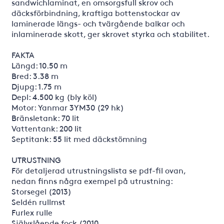
sandwichlaminat, en omsorgsfull skrov och
däcksförbindning, kraftiga bottenstockar av
laminerade längs- och tvärgående balkar och
inlaminerade skott, ger skrovet styrka och stabilitet.
FAKTA
Längd: 10.50 m
Bred: 3.38 m
Djupg: 1.75 m
Depl: 4.500 kg (bly köl)
Motor: Yanmar 3YM30 (29 hk)
Bränsletank: 70 lit
Vattentank: 200 lit
Septitank: 55 lit med däckstömning
UTRUSTNING
För detaljerad utrustningslista se pdf-fil ovan,
nedan finns några exempel på utrustning:
Storsegel (2013)
Seldén rullmst
Furlex rulle
Självslående fock (2010