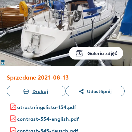
Galeria zdjęć
Sprzedane 2021-08-13
Drukuj
Udostępnij
utrustningslista-134.pdf
contrast-354-english.pdf
contrast-345-deusch.pdf