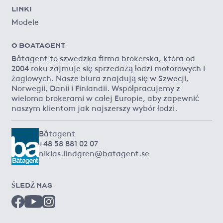
LINKI
Modele
O BOATAGENT
Båtagent to szwedzka firma brokerska, która od
2004 roku zajmuje się sprzedażą łodzi motorowych i
żaglowych. Nasze biura znajdują się w Szwecji,
Norwegii, Danii i Finlandii. Współpracujemy z
wieloma brokerami w całej Europie, aby zapewnić
naszym klientom jak najszerszy wybór łodzi.
Båtagent
+48 58 881 02 07
niklas.lindgren@batagent.se
ŚLEDŹ NAS