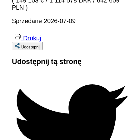
( 149 103 €
/
1 114 578 DKK
/
642 609
PLN )
Sprzedane 2026-07-09
Drukuj
Udostępnij
Udostępnij tą stronę