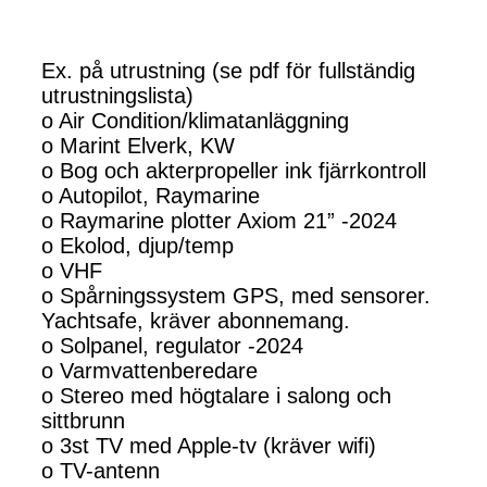
Ex. på utrustning (se pdf för fullständig
utrustningslista)
o Air Condition/klimatanläggning
o Marint Elverk, KW
o Bog och akterpropeller ink fjärrkontroll
o Autopilot, Raymarine
o Raymarine plotter Axiom 21” -2024
o Ekolod, djup/temp
o VHF
o Spårningssystem GPS, med sensorer.
Yachtsafe, kräver abonnemang.
o Solpanel, regulator -2024
o Varmvattenberedare
o Stereo med högtalare i salong och
sittbrunn
o 3st TV med Apple-tv (kräver wifi)
o TV-antenn