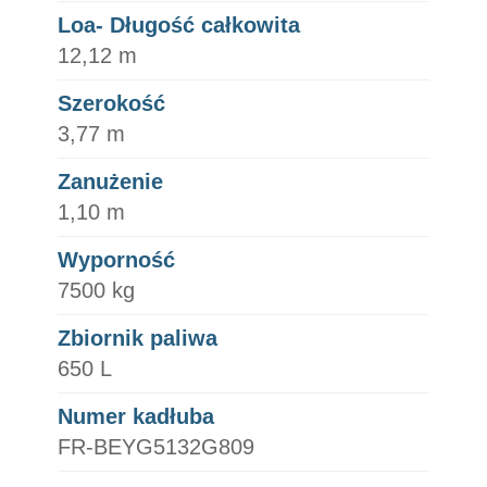
Loa- Długość całkowita
12,12 m
Szerokość
3,77 m
Zanużenie
1,10 m
Wyporność
7500 kg
Zbiornik paliwa
650 L
Numer kadłuba
FR-BEYG5132G809