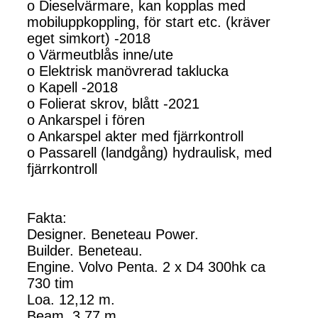
o Dieselvärmare, kan kopplas med
mobiluppkoppling, för start etc. (kräver
eget simkort) -2018
o Värmeutblås inne/ute
o Elektrisk manövrerad taklucka
o Kapell -2018
o Folierat skrov, blått -2021
o Ankarspel i fören
o Ankarspel akter med fjärrkontroll
o Passarell (landgång) hydraulisk, med
fjärrkontroll
Fakta:
Designer. Beneteau Power.
Builder. Beneteau.
Engine. Volvo Penta. 2 x D4 300hk ca
730 tim
Loa. 12,12 m.
Beam. 3,77 m.