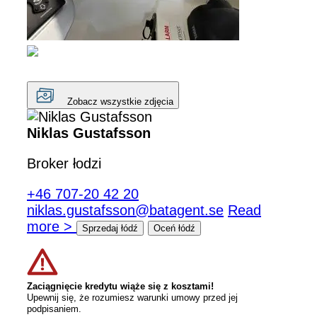
Zobacz wszystkie zdjęcia
Niklas Gustafsson
Broker łodzi
+46 707-20 42 20
niklas.gustafsson@batagent.se
Read
more >
Sprzedaj łódź
Oceń łódź
Zaciągnięcie kredytu wiąże się z kosztami!
Upewnij się, że rozumiesz warunki umowy przed jej
podpisaniem.