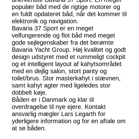
populær båd med de rigtige motorer og
en fuldt opdateret båd, når det kommer til
elektronik og navigation.
Bavaria 37 Sport er en meget
velfungerende og flot båd med meget
gode sejlegenskaber fra det berømte
Bavaria Yacht Group. Høj kvalitet og godt
design udstyret med et rummeligt cockpit
og et intelligent layout af kahytsområdet
med en dejlig salon, stort panty og
toilet/brus. Stor masterkahyt i stævnen,
samt kahyt agter med ligeledes stor
dobbelt køje.
Båden er i Danmark og klar til
overdragelse til nye ejere. Kontakt
ansvarlig mægler Lars Legarth for
yderligere information og for en aftale om
at se båden.