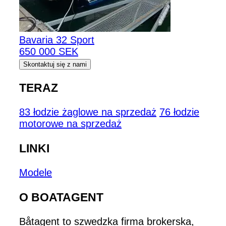
Bavaria 32 Sport
650 000 SEK
Skontaktuj się z nami
TERAZ
83 łodzie żaglowe na sprzedaż
76 łodzie
motorowe na sprzedaż
LINKI
Modele
O BOATAGENT
Båtagent to szwedzka firma brokerska,