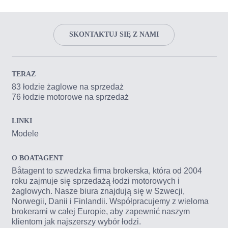
SKONTAKTUJ SIĘ Z NAMI
TERAZ
83 łodzie żaglowe na sprzedaż
76 łodzie motorowe na sprzedaż
LINKI
Modele
O BOATAGENT
Båtagent to szwedzka firma brokerska, która od 2004
roku zajmuje się sprzedażą łodzi motorowych i
żaglowych. Nasze biura znajdują się w Szwecji,
Norwegii, Danii i Finlandii. Współpracujemy z wieloma
brokerami w całej Europie, aby zapewnić naszym
klientom jak najszerszy wybór łodzi.