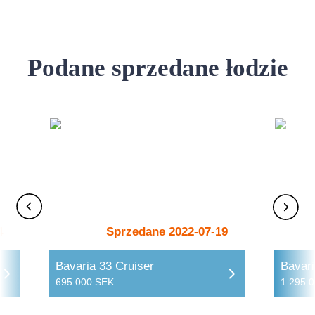
Podane sprzedane łodzie
4
Sprzedane 2022-07-19
Bavaria 33 Cruiser
Bavari
695 000 SEK
1 295 