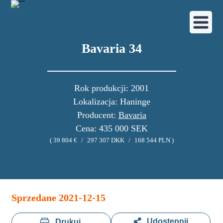
Bavaria 34
Rok produkcji: 2001
Lokalizacja: Haninge
Producent:
Bavaria
Cena: 435 000 SEK
( 39 804 €
/
297 307 DKK
/
168 544 PLN )
Galeria zdjęć
Sprzedane 2021-12-15
Udostępnij
Drukuj