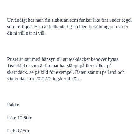
Utvändigt har man fin sittbrunn som funkar lika fint under segel
som förtöjda. Hon är lätthanterlig på liten besättning och tar er
dit ni vill när ni vill.
Priset är satt med hänsyn till att teakdäcket behöver bytas.
Teakdäcket som är limmat har släppt på fler ställen på
skarndäck, se på bild för exempel. Båten står nu på land och
vinterplats för 2021/22 ingår vid köp.
Fakta:
Löa: 10,80m
Lvl: 8,45m