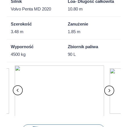
Silnik
Loa- Długość całkowita
Volvo Penta MD 2020
10.80 m
Szerokość
Zanużenie
3.48 m
1.85 m
Wyporność
Zbiornik paliwa
4500 kg
90 L