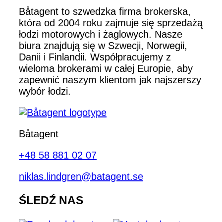
Båtagent to szwedzka firma brokerska,
która od 2004 roku zajmuje się sprzedażą
łodzi motorowych i żaglowych. Nasze
biura znajdują się w Szwecji, Norwegii,
Danii i Finlandii. Współpracujemy z
wieloma brokerami w całej Europie, aby
zapewnić naszym klientom jak najszerszy
wybór łodzi.
Båtagent
+48 58 881 02 07
niklas.lindgren@batagent.se
ŚLEDŹ NAS