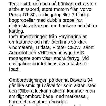
Teak i sittbrunn och på bänkar, extra stort
sittbrunnsbord, stora motorn från Volvo
Penta D1-30, foldingpropeller 3-bladig,
bogpropeller med dubbla propellrar,
elektriskt ankarspel med ankare och 50 m
kätting.
Instrumenteringen från Raymarine är
omfattande och här återfinns så klart
vindmätare, Tridata, Plotter C90W, samt
Autopilot och VHF med inbyggd AIS
mottagare som visar andra fartyg. Vid
navigationsbordet finns även fäste för
Ipad.
Ombordstigningen på denna Bavaria 34
går lika smidigt i såväl för som akter. Med
den fällbara luckan i aktern kommer man
smidigt ombord både med matkassar,
barn och eventuella husdjur.