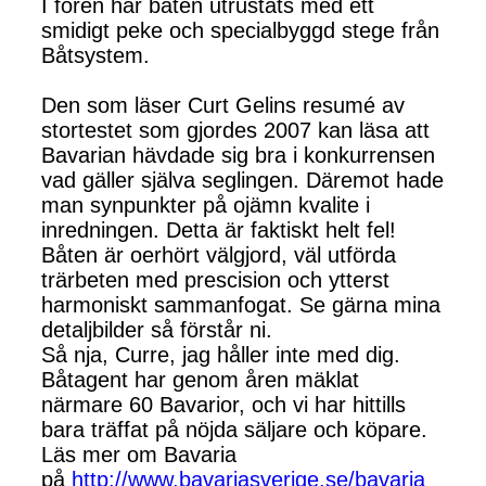
I fören har båten utrustats med ett
smidigt peke och specialbyggd stege från
Båtsystem.
Den som läser Curt Gelins resumé av
stortestet som gjordes 2007 kan läsa att
Bavarian hävdade sig bra i konkurrensen
vad gäller själva seglingen. Däremot hade
man synpunkter på ojämn kvalite i
inredningen. Detta är faktiskt helt fel!
Båten är oerhört välgjord, väl utförda
trärbeten med prescision och ytterst
harmoniskt sammanfogat. Se gärna mina
detaljbilder så förstår ni.
Så nja, Curre, jag håller inte med dig.
Båtagent har genom åren mäklat
närmare 60 Bavarior, och vi har hittills
bara träffat på nöjda säljare och köpare.
Läs mer om Bavaria
på
http://www.bavariasverige.se/bavaria