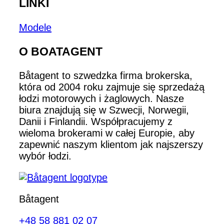
LINKI
Modele
O BOATAGENT
Båtagent to szwedzka firma brokerska,
która od 2004 roku zajmuje się sprzedażą
łodzi motorowych i żaglowych. Nasze
biura znajdują się w Szwecji, Norwegii,
Danii i Finlandii. Współpracujemy z
wieloma brokerami w całej Europie, aby
zapewnić naszym klientom jak najszerszy
wybór łodzi.
Båtagent
+48 58 881 02 07