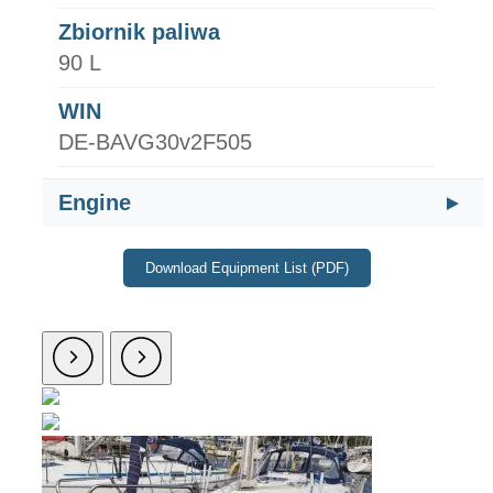
Zbiornik paliwa
90 L
WIN
DE-BAVG30v2F505
Engine
Download Equipment List (PDF)