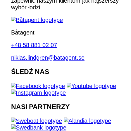
zapewnić naszym klientom jak najszerszy
wybór łodzi.
Båtagent
+48 58 881 02 07
niklas.lindgren@batagent.se
ŚLEDŹ NAS
NASI PARTNERZY