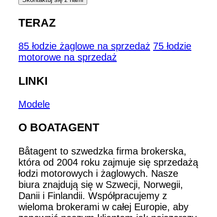
TERAZ
85 łodzie żaglowe na sprzedaż
75 łodzie
motorowe na sprzedaż
LINKI
Modele
O BOATAGENT
Båtagent to szwedzka firma brokerska,
która od 2004 roku zajmuje się sprzedażą
łodzi motorowych i żaglowych. Nasze
biura znajdują się w Szwecji, Norwegii,
Danii i Finlandii. Współpracujemy z
wieloma brokerami w całej Europie, aby