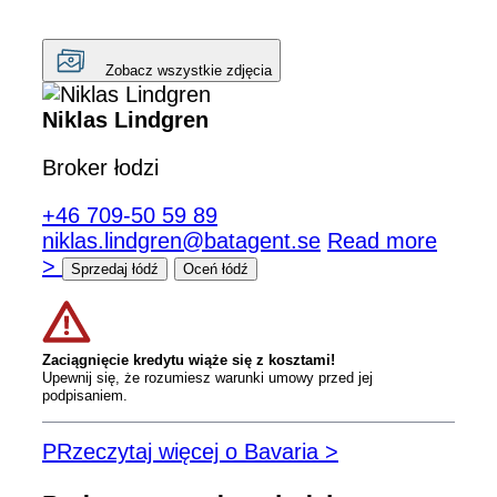
Zobacz wszystkie zdjęcia
Niklas Lindgren
Broker łodzi
+46 709-50 59 89
niklas.lindgren@batagent.se
Read more
>
Sprzedaj łódź
Oceń łódź
Zaciągnięcie kredytu wiąże się z kosztami!
Upewnij się, że rozumiesz warunki umowy przed jej
podpisaniem.
PRzeczytaj więcej o Bavaria >