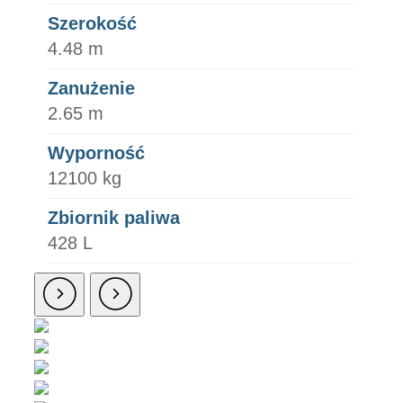
Szerokość
4.48 m
Zanużenie
2.65 m
Wyporność
12100 kg
Zbiornik paliwa
428 L