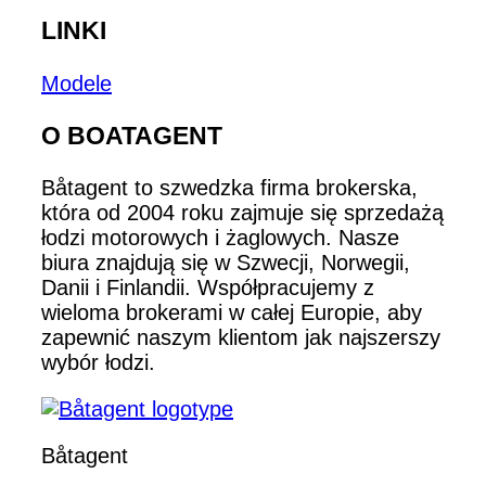
LINKI
Modele
O BOATAGENT
Båtagent to szwedzka firma brokerska,
która od 2004 roku zajmuje się sprzedażą
łodzi motorowych i żaglowych. Nasze
biura znajdują się w Szwecji, Norwegii,
Danii i Finlandii. Współpracujemy z
wieloma brokerami w całej Europie, aby
zapewnić naszym klientom jak najszerszy
wybór łodzi.
Båtagent