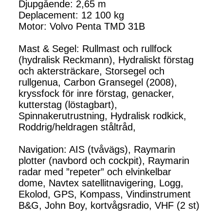
Djupgående: 2,65 m
Deplacement: 12 100 kg
Motor: Volvo Penta TMD 31B
Mast & Segel: Rullmast och rullfock
(hydralisk Reckmann), Hydraliskt förstag
och aktersträckare, Storsegel och
rullgenua, Carbon Gransegel (2008),
kryssfock för inre förstag, genacker,
kutterstag (löstagbart),
Spinnakerutrustning, Hydralisk rodkick,
Roddrig/heldragen ståltråd,
Navigation: AIS (tvåvägs), Raymarin
plotter (navbord och cockpit), Raymarin
radar med ”repeter” och elvinkelbar
dome, Navtex satellitnavigering, Logg,
Ekolod, GPS, Kompass, Vindinstrument
B&G, John Boy, kortvågsradio, VHF (2 st)