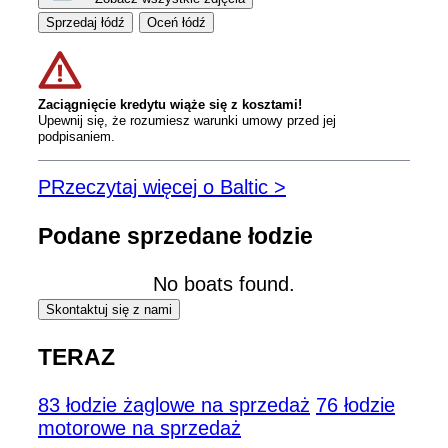
Sprzedaj łódź
Oceń łódź
Zaciągnięcie kredytu wiąże się z kosztami!
Upewnij się, że rozumiesz warunki umowy przed jej
podpisaniem.
PRzeczytaj więcej o Baltic >
Podane sprzedane łodzie
No boats found.
Skontaktuj się z nami
TERAZ
83 łodzie żaglowe na sprzedaż
76 łodzie
motorowe na sprzedaż