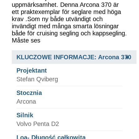
uppmärksamhet. Denna Arcona 370 är
ett praktexemplar för seglare med höga
krav .Som ny både utvändigt och
invändigt med många smarta lösningar
både för cruising segling och kappsegling.
Måste ses
KLUCZOWE INFORMACJE: Arcona 370
Projektant
Stefan Qviberg
Stocznia
Arcona
Silnik
Volvo Penta D2
Loa- Długość całkowita