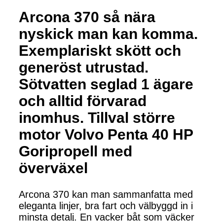
Arcona 370 så nära
nyskick man kan komma.
Exemplariskt skött och
generöst utrustad.
Sötvatten seglad 1 ägare
och alltid förvarad
inomhus. Tillval större
motor Volvo Penta 40 HP
Goripropell med
överväxel
Arcona 370 kan man sammanfatta med
eleganta linjer, bra fart och välbyggd in i
minsta detalj. En vacker båt som väcker