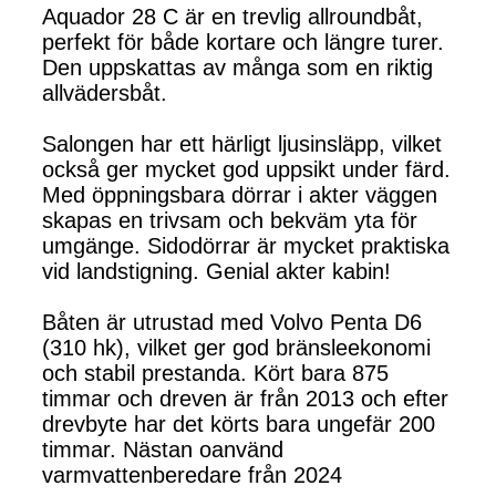
Aquador 28 C är en trevlig allroundbåt,
perfekt för både kortare och längre turer.
Den uppskattas av många som en riktig
allvädersbåt.
Salongen har ett härligt ljusinsläpp, vilket
också ger mycket god uppsikt under färd.
Med öppningsbara dörrar i akter väggen
skapas en trivsam och bekväm yta för
umgänge. Sidodörrar är mycket praktiska
vid landstigning. Genial akter kabin!
Båten är utrustad med Volvo Penta D6
(310 hk), vilket ger god bränsleekonomi
och stabil prestanda. Kört bara 875
timmar och dreven är från 2013 och efter
drevbyte har det körts bara ungefär 200
timmar. Nästan oanvänd
varmvattenberedare från 2024