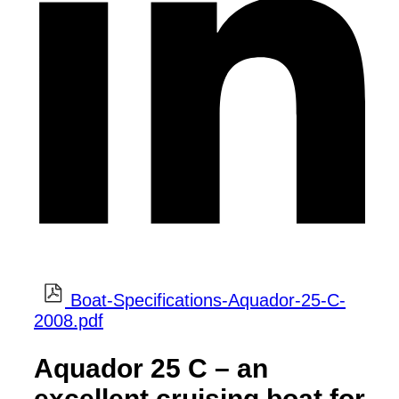
Boat-Specifications-Aquador-25-C-
2008.pdf
Aquador 25 C – an
excellent cruising boat for