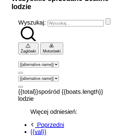
lodzie
Wyszukaj:
Żaglówki
Motorówki
{{total}}spośród {{boats.length}}
lodzie
Więcej odniesień:
Poprzedni
{{val}}