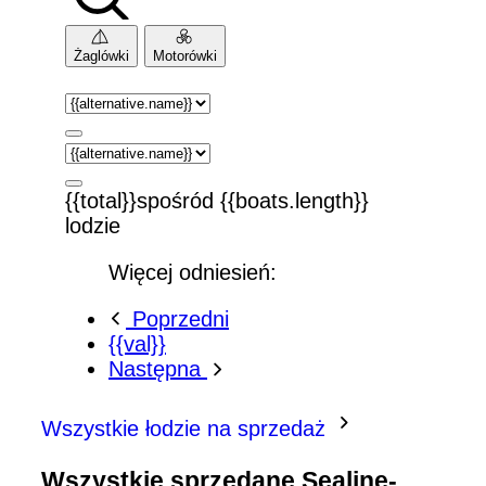
Żaglówki
Motorówki
{{total}}spośród {{boats.length}}
lodzie
Więcej odniesień:
Poprzedni
{{val}}
Następna
Wszystkie łodzie na sprzedaż
Wszystkie sprzedane Sealine-