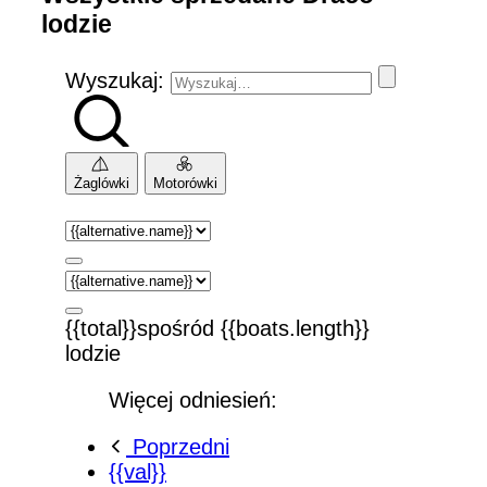
lodzie
Wyszukaj:
Żaglówki
Motorówki
{{total}}spośród {{boats.length}}
lodzie
Więcej odniesień:
Poprzedni
{{val}}