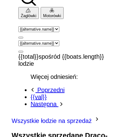
Żaglówki
Motorówki
{{total}}spośród {{boats.length}}
lodzie
Więcej odniesień:
Poprzedni
{{val}}
Następna
Wszystkie łodzie na sprzedaż
Wszystkie sprzedane Draco-