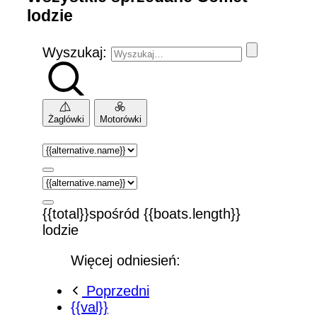
lodzie
Wyszukaj:
Żaglówki
Motorówki
{{total}}spośród {{boats.length}}
lodzie
Więcej odniesień:
Poprzedni
{{val}}