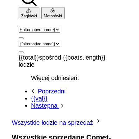
Żaglówki
Motorówki
{{total}}spośród {{boats.length}}
lodzie
Więcej odniesień:
Poprzedni
{{val}}
Następna
Wszystkie łodzie na sprzedaż
Wszystkie sprzedane Comet-