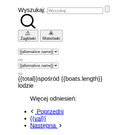
Wyszukaj:
Żaglówki
Motorówki
{{total}}spośród {{boats.length}}
lodzie
Więcej odniesień:
Poprzedni
{{val}}
Następna