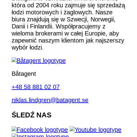
która od 2004 roku zajmuje się sprzedażą
łodzi motorowych i żaglowych. Nasze
biura znajdują się w Szwecji, Norwegii,
Danii i Finlandii. Współpracujemy z
wieloma brokerami w całej Europie, aby
zapewnić naszym klientom jak najszerszy
wybór łodzi.
Båtagent
+48 58 881 02 07
niklas.lindgren@batagent.se
ŚLEDŹ NAS