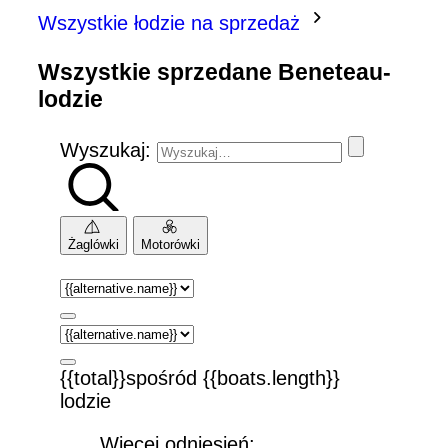
Wszystkie łodzie na sprzedaż
Wszystkie sprzedane Beneteau-
lodzie
Wyszukaj:
Żaglówki
Motorówki
{{total}}spośród {{boats.length}}
lodzie
Więcej odniesień: