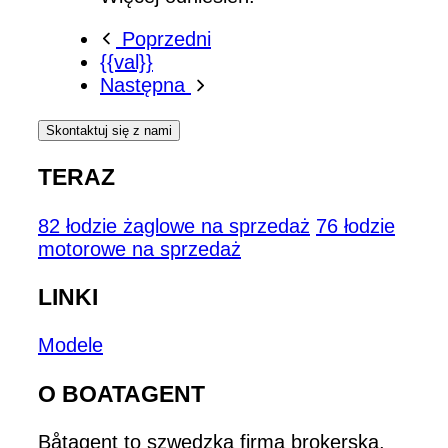
Poprzedni
{{val}}
Następna
Skontaktuj się z nami
TERAZ
82 łodzie żaglowe na sprzedaż
76 łodzie
motorowe na sprzedaż
LINKI
Modele
O BOATAGENT
Båtagent to szwedzka firma brokerska,